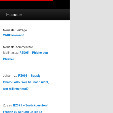
Impressum
Neueste Beiträge
Willkommen!
Neueste Kommentare
Matthias
zu
RZ095 – Phishe den
Phisher
Johann
zu
RZ098 – Supply-
Chain-Lotto: Wer hat noch nicht,
wer will nochmal?
Zoy
zu
RZ075 – Zurückgerufen!
Fragen zu SIP und Caller ID