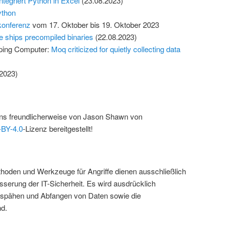
ntegriert Python in Excel
(23.08.2023)
ython
konferenz
vom 17. Oktober bis 19. Oktober 2023
e ships precompiled binaries
(22.08.2023)
eeping Computer:
Moq criticized for quietly collecting data
2023)
ns freundlicherweise von Jason Shawn von
BY-4.0
-Lizenz bereitgestellt!
hoden und Werkzeuge für Angriffe dienen ausschließlich
erung der IT-Sicherheit. Es wird ausdrücklich
sspähen und Abfangen von Daten sowie die
nd.