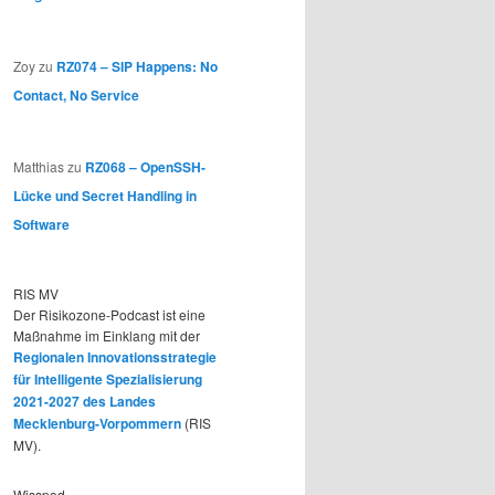
Zoy
zu
RZ074 – SIP Happens: No
Contact, No Service
Matthias
zu
RZ068 – OpenSSH-
Lücke und Secret Handling in
Software
RIS MV
Der Risikozone-Podcast ist eine
Maßnahme im Einklang mit der
Regionalen Innovationsstrategie
für Intelligente Spezialisierung
2021-2027 des Landes
Mecklenburg-Vorpommern
(RIS
MV).
Wisspod