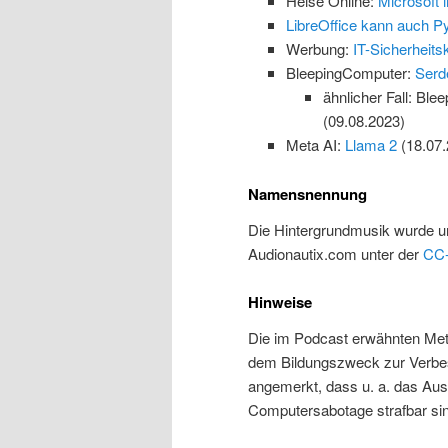
Heise Online:
Microsoft i
LibreOffice kann auch P
Werbung:
IT-Sicherheits
BleepingComputer:
Serd
ähnlicher Fall: Bl
(09.08.2023)
Meta AI:
Llama 2
(18.07.
Namensnennung
Die Hintergrundmusik wurde u
Audionautix.com unter der
CC-
Hinweise
Die im Podcast erwähnten Met
dem Bildungszweck zur Verbess
angemerkt, dass u. a. das Au
Computersabotage strafbar si