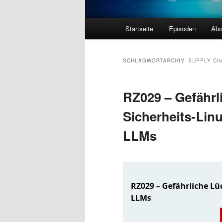
Hauptmenü
Startseite
Episoden
Abo
SCHLAGWORTARCHIV:
SUPPLY CH
RZ029 – Gefährl
Sicherheits-Lin
LLMs