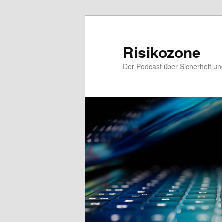
Zum
Zum
primären
sekundären
Inhalt
Inhalt
Risikozone
springen
springen
Der Podcast über Sicherheit un