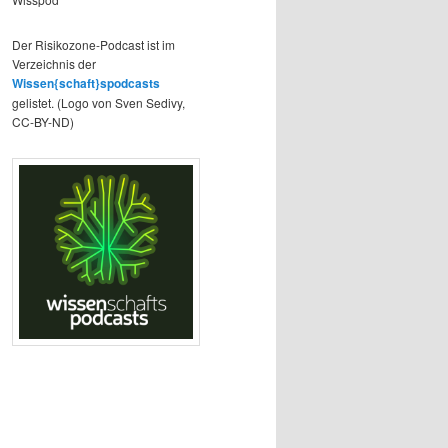
Der Risikozone-Podcast ist im
Verzeichnis der
Wissen{schaft}spodcasts
gelistet. (Logo von Sven Sedivy,
CC-BY-ND)