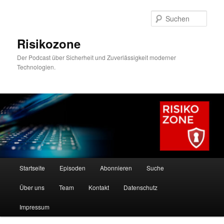
Zum
primären
Such
Inhalt
springen
Risikozone
Der Podcast über Sicherheit und Zuverlässigkeit moderner
Technologien.
Hauptmenü
Startseite
Episoden
Abonnieren
Suche
Über uns
Team
Kontakt
Datenschutz
Impressum