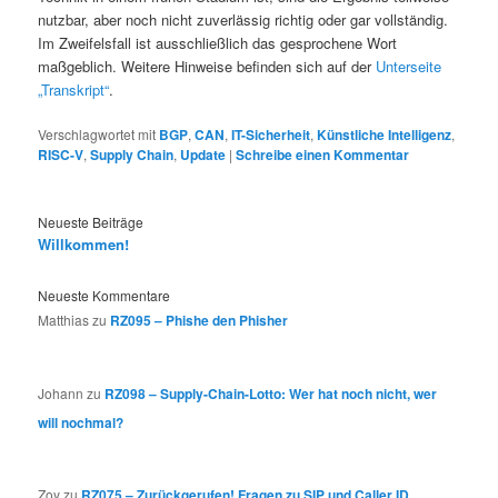
nutzbar, aber noch nicht zuverlässig richtig oder gar vollständig.
Im Zweifelsfall ist ausschließlich das gesprochene Wort
maßgeblich. Weitere Hinweise befinden sich auf der
Unterseite
„Transkript“
.
Verschlagwortet mit
BGP
,
CAN
,
IT-Sicherheit
,
Künstliche Intelligenz
,
RISC-V
,
Supply Chain
,
Update
|
Schreibe einen Kommentar
Neueste Beiträge
Willkommen!
Neueste Kommentare
Matthias
zu
RZ095 – Phishe den Phisher
Johann
zu
RZ098 – Supply-Chain-Lotto: Wer hat noch nicht, wer
will nochmal?
Zoy
zu
RZ075 – Zurückgerufen! Fragen zu SIP und Caller ID