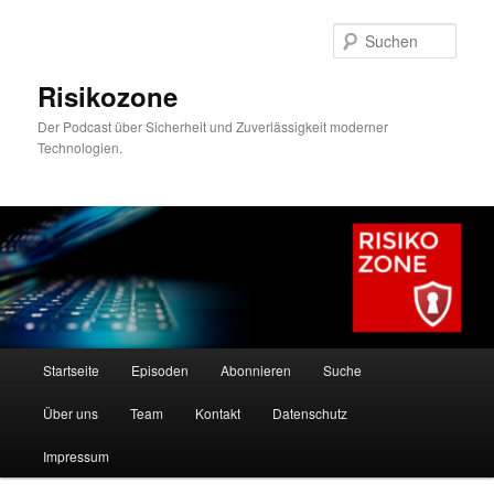
Zum
Zum
primären
sekundären
Such
Inhalt
Inhalt
springen
springen
Risikozone
Der Podcast über Sicherheit und Zuverlässigkeit moderner
Technologien.
Hauptmenü
Startseite
Episoden
Abonnieren
Suche
Über uns
Team
Kontakt
Datenschutz
Impressum