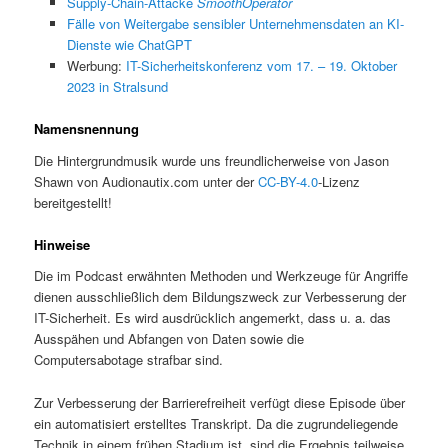
Supply-Chain-Attacke
SmoothOperator
Fälle von Weitergabe sensibler Unternehmensdaten an KI-
Dienste wie ChatGPT
Werbung:
IT-Sicherheitskonferenz vom 17. – 19. Oktober
2023 in Stralsund
Namensnennung
Die Hintergrundmusik wurde uns freundlicherweise von Jason
Shawn von Audionautix.com unter der
CC-BY-4.0
-Lizenz
bereitgestellt!
Hinweise
Die im Podcast erwähnten Methoden und Werkzeuge für Angriffe
dienen ausschließlich dem Bildungszweck zur Verbesserung der
IT-Sicherheit. Es wird ausdrücklich angemerkt, dass u. a. das
Ausspähen und Abfangen von Daten sowie die
Computersabotage strafbar sind.
Zur Verbesserung der Barrierefreiheit verfügt diese Episode über
ein automatisiert erstelltes Transkript. Da die zugrundeliegende
Technik in einem frühen Stadium ist, sind die Ergebnis teilweise