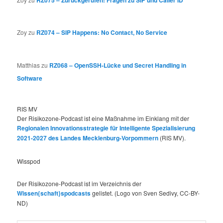
RZ075 – Zurückgerufen! Fragen zu SIP und Caller ID
Zoy
zu
RZ074 – SIP Happens: No Contact, No Service
Matthias
zu
RZ068 – OpenSSH-Lücke und Secret Handling in
Software
RIS MV
Der Risikozone-Podcast ist eine Maßnahme im Einklang mit der
Regionalen Innovationsstrategie für Intelligente Spezialisierung
2021-2027 des Landes Mecklenburg-Vorpommern
(RIS MV).
Wisspod
Der Risikozone-Podcast ist im Verzeichnis der
Wissen{schaft}spodcasts
gelistet. (Logo von Sven Sedivy, CC-BY-
ND)