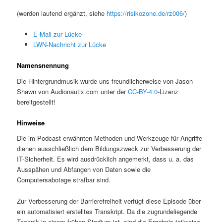
(werden laufend ergänzt, siehe
https://risikozone.de/rz006/
)
E-Mail zur Lücke
LWN-Nachricht zur Lücke
Namensnennung
Die Hintergrundmusik wurde uns freundlicherweise von Jason
Shawn von Audionautix.com unter der
CC-BY-4.0
-Lizenz
bereitgestellt!
Hinweise
Die im Podcast erwähnten Methoden und Werkzeuge für Angriffe
dienen ausschließlich dem Bildungszweck zur Verbesserung der
IT-Sicherheit. Es wird ausdrücklich angemerkt, dass u. a. das
Ausspähen und Abfangen von Daten sowie die
Computersabotage strafbar sind.
Zur Verbesserung der Barrierefreiheit verfügt diese Episode über
ein automatisiert erstelltes Transkript. Da die zugrundeliegende
Technik in einem frühen Stadium ist, sind die Ergebnis teilweise