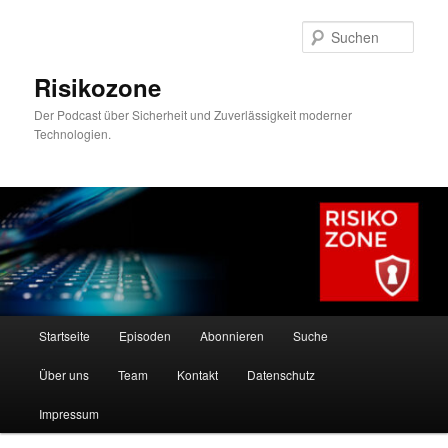
Zum
Zum
primären
sekundären
Such
Inhalt
Inhalt
springen
springen
Risikozone
Der Podcast über Sicherheit und Zuverlässigkeit moderner
Technologien.
Hauptmenü
Startseite
Episoden
Abonnieren
Suche
Über uns
Team
Kontakt
Datenschutz
Impressum