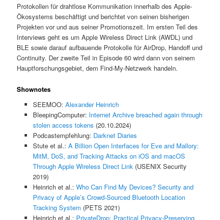
Protokollen für drahtlose Kommunikation innerhalb des Apple-
Ökosystems beschäftigt und berichtet von seinen bisherigen
Projekten vor und aus seiner Promotionszeit. Im ersten Teil des
Interviews geht es um Apple Wireless Direct Link (AWDL) und
BLE sowie darauf aufbauende Protokolle für AirDrop, Handoff und
Continuity. Der zweite Teil in Episode 60 wird dann von seinem
Hauptforschungsgebiet, dem Find-My-Netzwerk handeln.
Shownotes
SEEMOO:
Alexander Heinrich
BleepingComputer:
Internet Archive breached again through
stolen access tokens
(20.10.2024)
Podcastempfehlung:
Darknet Diaries
Stute et al.:
A Billion Open Interfaces for Eve and Mallory:
MitM, DoS, and Tracking Attacks on iOS and macOS
Through Apple Wireless Direct Link
(USENIX Security
2019)
Heinrich et al.:
Who Can Find My Devices? Security and
Privacy of Apple’s Crowd-Sourced Bluetooth Location
Tracking System
(PETS 2021)
Heinrich et al.:
PrivateDrop: Practical Privacy-Preserving