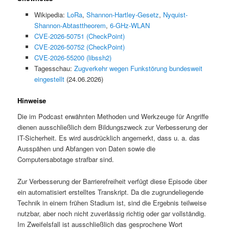
Wikipedia:
LoRa
,
Shannon-Hartley-Gesetz
,
Nyquist-
Shannon-Abtasttheorem
,
6-GHz-WLAN
CVE-2026-50751 (CheckPoint)
CVE-2026-50752 (CheckPoint)
CVE-2026-55200 (libssh2)
Tagesschau:
Zugverkehr wegen Funkstörung bundesweit
eingestellt
(24.06.2026)
Hinweise
Die im Podcast erwähnten Methoden und Werkzeuge für Angriffe
dienen ausschließlich dem Bildungszweck zur Verbesserung der
IT-Sicherheit. Es wird ausdrücklich angemerkt, dass u. a. das
Ausspähen und Abfangen von Daten sowie die
Computersabotage strafbar sind.
Zur Verbesserung der Barrierefreiheit verfügt diese Episode über
ein automatisiert erstelltes Transkript. Da die zugrundeliegende
Technik in einem frühen Stadium ist, sind die Ergebnis teilweise
nutzbar, aber noch nicht zuverlässig richtig oder gar vollständig.
Im Zweifelsfall ist ausschließlich das gesprochene Wort