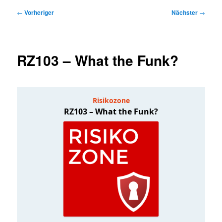
Beitragsnavigation
←
Vorheriger
Nächster
→
RZ103 – What the Funk?