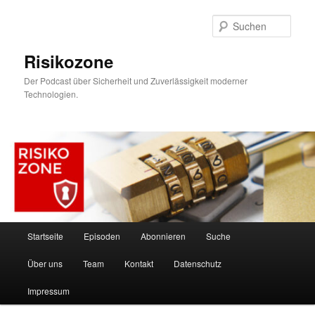
Zum
primären
Such
Inhalt
springen
Risikozone
Der Podcast über Sicherheit und Zuverlässigkeit moderner
Technologien.
Hauptmenü
Startseite
Episoden
Abonnieren
Suche
Über uns
Team
Kontakt
Datenschutz
Impressum