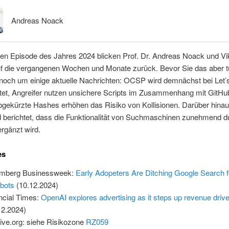
Andreas Noack
zten Episode des Jahres 2024 blicken Prof. Dr. Andreas Noack und Vi
f die vergangenen Wochen und Monate zurück. Bevor Sie das aber t
 noch um einige aktuelle Nachrichten: OCSP wird demnächst bei Let’
tet, Angreifer nutzen unsichere Scripts im Zusammenhang mit GitHu
bgekürzte Hashes erhöhen das Risiko von Kollisionen. Darüber hinau
 berichtet, dass die Funktionalität von Suchmaschinen zunehmend d
rgänzt wird.
es
omberg Businessweek:
Early Adopeters Are Ditching Google Search f
bots
(10.12.2024)
ncial Times:
OpenAI explores advertising as it steps up revenue driv
12.2024)
ive.org: siehe Risikozone
RZ059