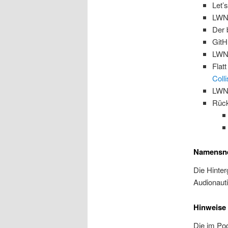
Let’
LWN
Der 
Git
LWN
Flat
Coll
LWN
Rück
Namensn
Die Hinte
Audionaut
Hinweise
Die im Po