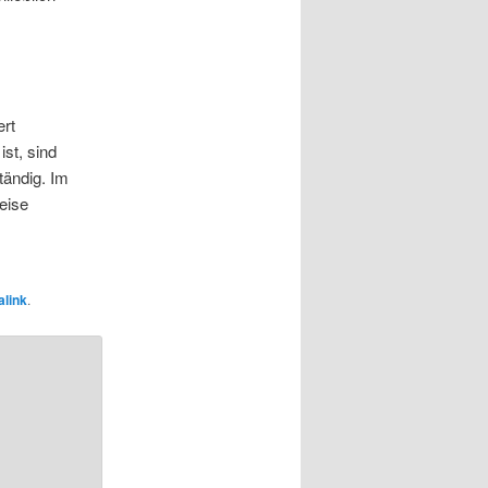
ert
ist, sind
tändig. Im
eise
link
.