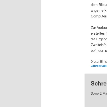
dem Bildu
angemerkt
Computers
Zur Verbes
erstelltes
die Ergebn
Zweifelsfa
befinden s
Dieser Eint
Jahresrück
Schre
Deine E-Mai