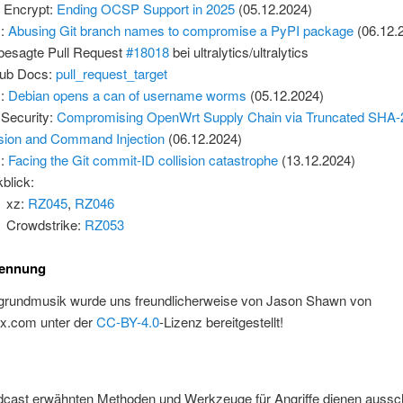
s Encrypt:
Ending OCSP Support in 2025
(05.12.2024)
:
Abusing Git branch names to compromise a PyPI package
(06.12.
besagte Pull Request
#18018
bei ultralytics/ultralytics
Hub Docs:
pull_request_target
:
Debian opens a can of username worms
(05.12.2024)
t Security:
Compromising OpenWrt Supply Chain via Truncated SHA-
ision and Command Injection
(06.12.2024)
:
Facing the Git commit-ID collision catastrophe
(13.12.2024)
blick:
xz:
RZ045
,
RZ046
Crowdstrike:
RZ053
ennung
rgrundmusik wurde uns freundlicherweise von Jason Shawn von
ix.com unter der
CC-BY-4.0
-Lizenz bereitgestellt!
dcast erwähnten Methoden und Werkzeuge für Angriffe dienen aussch