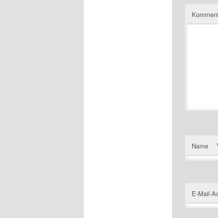
Komment
Name
E-Mail-A