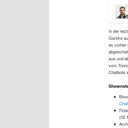
In der let
Garske au
es vorher
abgeschal
aus und a
vom Trend
Chatbots e
Shownot
Blo
Chat
Fina
(02.
Arch