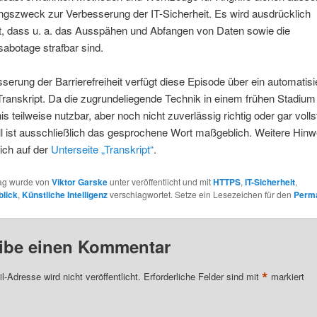
ngszweck zur Verbesserung der IT-Sicherheit. Es wird ausdrücklich
, dass u. a. das Ausspähen und Abfangen von Daten sowie die
abotage strafbar sind.
serung der Barrierefreiheit verfügt diese Episode über ein automatisi
 Transkript. Da die zugrundeliegende Technik in einem frühen Stadium 
is teilweise nutzbar, aber noch nicht zuverlässig richtig oder gar volls
ll ist ausschließlich das gesprochene Wort maßgeblich. Weitere Hinw
ich auf der
Unterseite „Transkript“
.
rag wurde von
Viktor Garske
unter veröffentlicht und mit
HTTPS
,
IT-Sicherheit
,
blick
,
Künstliche Intelligenz
verschlagwortet. Setze ein Lesezeichen für den
Perma
ibe einen Kommentar
*
l-Adresse wird nicht veröffentlicht.
Erforderliche Felder sind mit
markiert