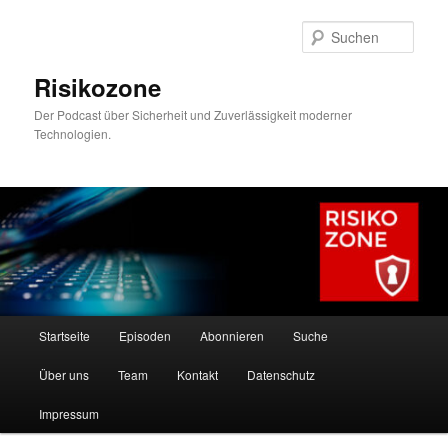
Zum
primären
Such
Inhalt
springen
Risikozone
Der Podcast über Sicherheit und Zuverlässigkeit moderner
Technologien.
Hauptmenü
Startseite
Episoden
Abonnieren
Suche
Über uns
Team
Kontakt
Datenschutz
Impressum