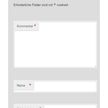
*
Erforderliche Felder sind mit
markiert
*
Kommentar
*
Name